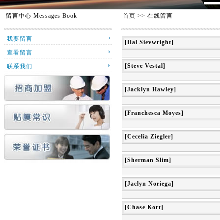
留言中心
Messages Book
首页
>> 在线留言
我要留言
[Hal Sievwright]
查看留言
[Steve Vestal]
联系我们
[Jacklyn Hawley]
[Franchesca Moyes]
[Cecelia Ziegler]
[Sherman Slim]
[Jaclyn Noriega]
[Chase Kort]